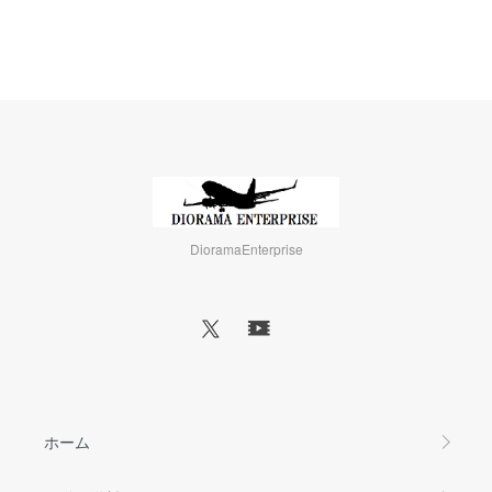
DioramaEnterprise
ホーム