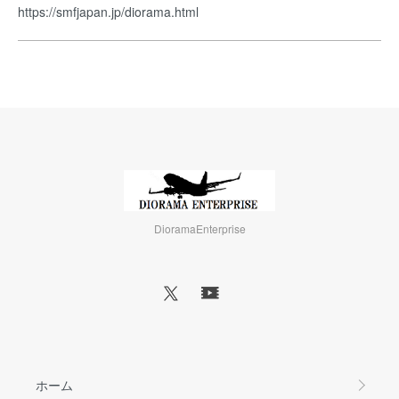
https://smfjapan.jp/diorama.html
DioramaEnterprise
ホーム