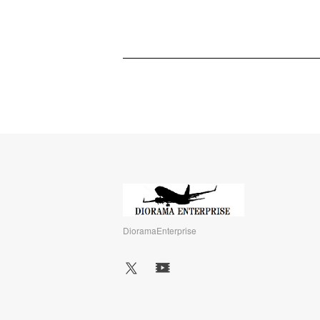
DioramaEnterprise